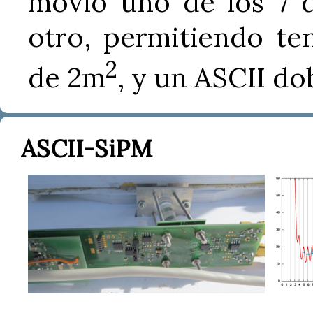
movió uno de los 7 d
otro, permitiendo te
2
de 2m
, y un ASCII do
ASCII-SiPM